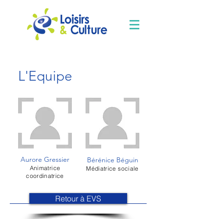
L'Equipe
Aurore Gressier
Bérénice Béguin
Animatrice
Médiatrice sociale
coordinatrice
Retour à EVS